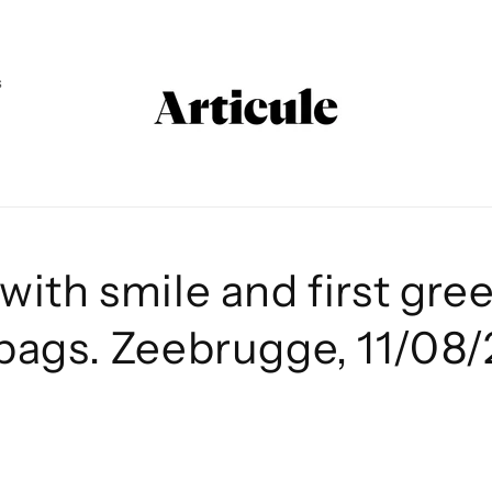
s
with smile and first gre
bags. Zeebrugge, 11/08
i