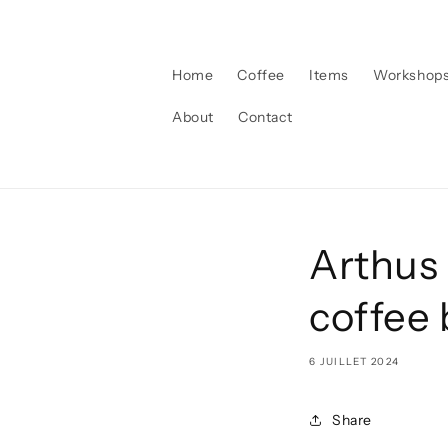
et
passer
au
contenu
Home
Coffee
Items
Workshop
About
Contact
Arthus 
coffee 
6 JUILLET 2024
Share